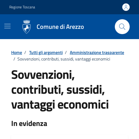
Vai ai contenuti
Vai al footer
Regione Toscana
Comune di Arezzo
Home
/
Tutti gli argomenti
/
Amministrazione trasparente
/
Sovvenzioni, contributi, sussidi, vantaggi economici
Sovvenzioni,
contributi, sussidi,
vantaggi economici
Dettagli
In evidenza