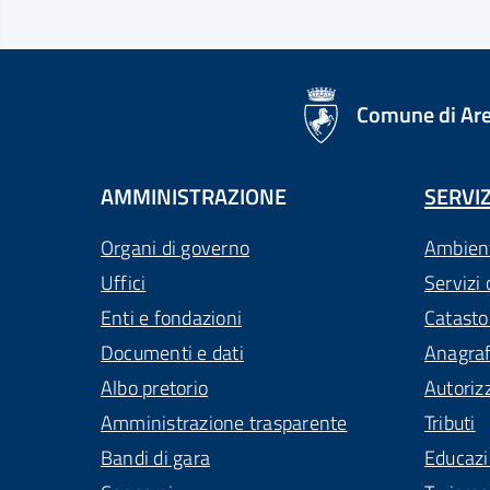
logo Unione Europea
Comune di Ar
AMMINISTRAZIONE
SERVIZ
Organi di governo
Ambien
Uffici
Servizi 
Enti e fondazioni
Catasto
Documenti e dati
Anagra
Albo pretorio
Autoriz
Amministrazione trasparente
Tributi
Bandi di gara
Educaz