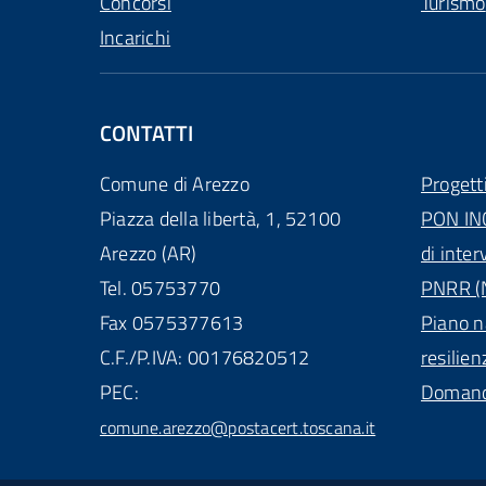
Concorsi
Turismo
Incarichi
CONTATTI
Comune di Arezzo
Progett
Piazza della libertà, 1, 52100
PON IN
Arezzo (AR)
di inter
Tel. 05753770
PNRR (N
Fax 0575377613
Piano n
C.F./P.IVA: 00176820512
resilien
PEC:
Domande
comune.arezzo@postacert.toscana.it