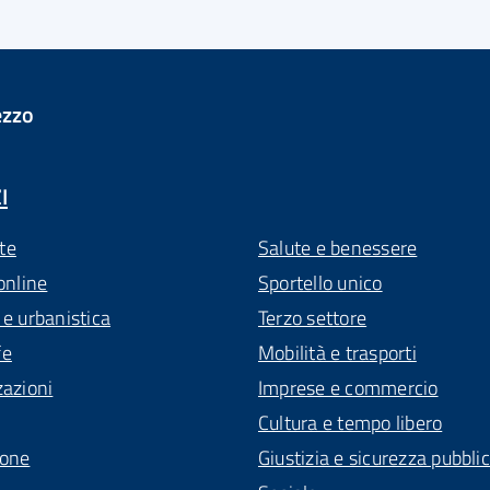
ezzo
I
te
Salute e benessere
online
Sportello unico
 e urbanistica
Terzo settore
fe
Mobilità e trasporti
zazioni
Imprese e commercio
Cultura e tempo libero
ione
Giustizia e sicurezza pubbli