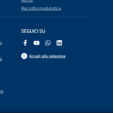
Avvisi
Raccolta modulistica
SEGUICI SU
o
Facebook Comune di Arezzo
Youtube Comune di Arezzo
Twitter Comune di Arezzo
LinkedIn Comune di Arezzo
Accedi alla redazione
tà
le