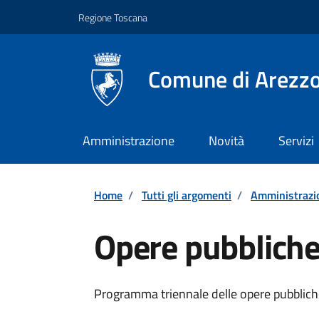
Vai ai contenuti
Vai al footer
Regione Toscana
Comune di Arezz
Amministrazione
Novità
Servizi
Home
/
Tutti gli argomenti
/
Amministrazi
Opere pubblich
Dettagli
Programma triennale delle opere pubblic