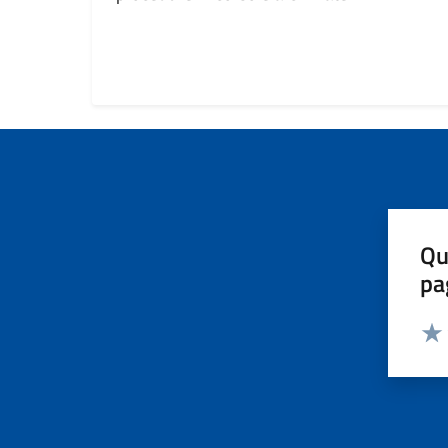
Qu
pa
Valut
Valu