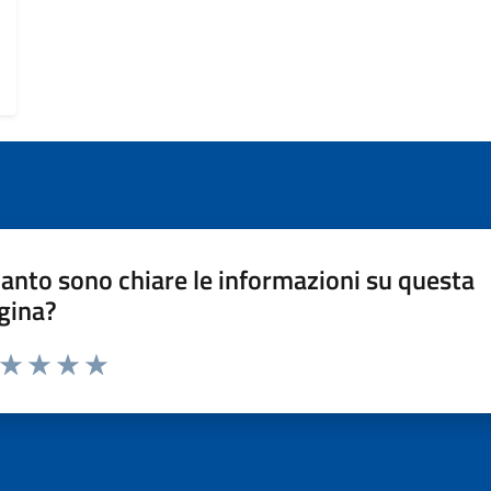
anto sono chiare le informazioni su questa
gina?
a da 1 a 5 stelle la pagina
ta 1 stelle su 5
Valuta 2 stelle su 5
Valuta 3 stelle su 5
Valuta 4 stelle su 5
Valuta 5 stelle su 5