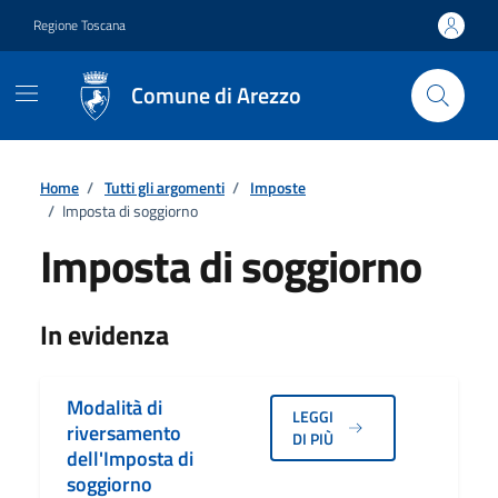
Vai ai contenuti
Vai al footer
Regione Toscana
Comune di Arezzo
Home
/
Tutti gli argomenti
/
Imposte
/
Imposta di soggiorno
Imposta di soggiorno
Dettagli
In evidenza
Modalità di
LEGGI
riversamento
DI PIÙ
dell'Imposta di
soggiorno