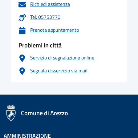
Richiedi assistenza
Tel: 05753770
Prenota appuntamento
Problemi in città
Servizio di segnalazione online
Segnala disservizio via mail
logo Unione Europea
Comune di Arezzo
AMMINISTRAZIONE