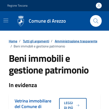
Vai ai contenuti
Vai al footer
Regione Toscana
Comune di Arezzo
Home
/
Tutti gli argomenti
/
Amministrazione trasparente
/
Beni immobili e gestione patrimonio
Beni immobili e
gestione patrimonio
Dettagli
In evidenza
Vetrina immobiliare
LEGGI
del Comune di
DI PIÙ