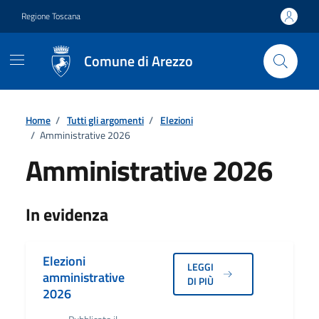
Vai ai contenuti
Vai al footer
Regione Toscana
Comune di Arezzo
Home
/
Tutti gli argomenti
/
Elezioni
/
Amministrative 2026
Amministrative 2026
Dettagli
In evidenza
Elezioni
LEGGI
amministrative
DI PIÙ
2026