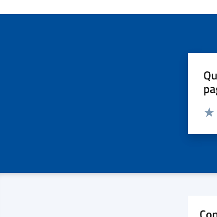
Qu
pa
Valut
Valu
Con