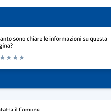
anto sono chiare le informazioni su questa
gina?
a da 1 a 5 stelle la pagina
ta 1 stelle su 5
Valuta 2 stelle su 5
Valuta 3 stelle su 5
Valuta 4 stelle su 5
Valuta 5 stelle su 5
tatta il Comune