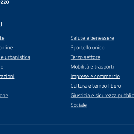
ezzo
I
te
Salute e benessere
online
Sportello unico
 e urbanistica
Terzo settore
fe
Mobilità e trasporti
zazioni
Imprese e commercio
Cultura e tempo libero
ione
Giustizia e sicurezza pubbli
Sociale