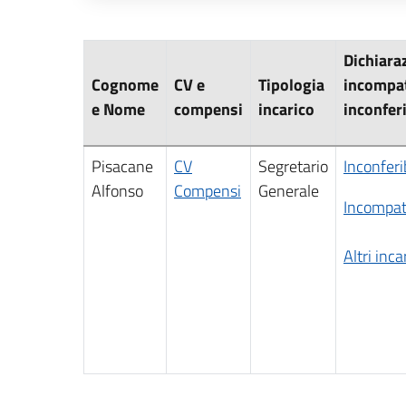
Descrizione completa
Dichiara
Cognome
CV e
Tipologia
incompat
e Nome
compensi
incarico
inconferi
Pisacane
CV
Segretario
Inconferib
Alfonso
Compensi
Generale
Incompati
Altri inca