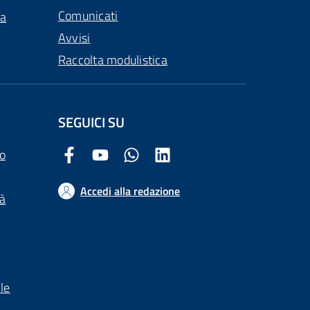
Comunicati
ca
Avvisi
Raccolta modulistica
SEGUICI SU
o
Facebook Comune di Arezzo
Youtube Comune di Arezzo
Twitter Comune di Arezzo
LinkedIn Comune di Arezzo
Accedi alla redazione
tà
le