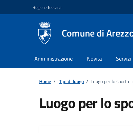
Vai ai contenuti
Vai al footer
Regione Toscana
Comune di Arezz
Amministrazione
Novità
Servizi
Home
/
Tipi di luogo
/
Luogo per lo sport e 
Luogo per lo spo
Dettagli