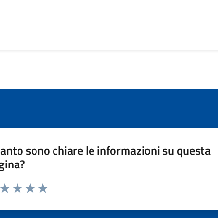
anto sono chiare le informazioni su questa
gina?
a da 1 a 5 stelle la pagina
ta 1 stelle su 5
Valuta 2 stelle su 5
Valuta 3 stelle su 5
Valuta 4 stelle su 5
Valuta 5 stelle su 5