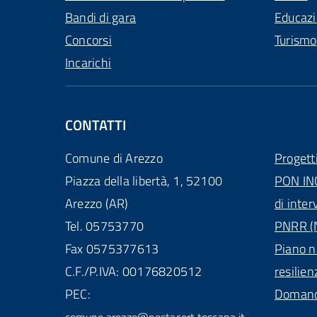
Bandi di gara
Educaz
Concorsi
Turismo
Incarichi
CONTATTI
Comune di Arezzo
Progett
Piazza della libertà, 1, 52100
PON IN
Arezzo (AR)
di inter
Tel. 05753770
PNRR (N
Fax 0575377613
Piano n
C.F./P.IVA: 00176820512
resilien
PEC:
Domande