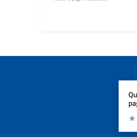
Qu
pa
Valut
Valu