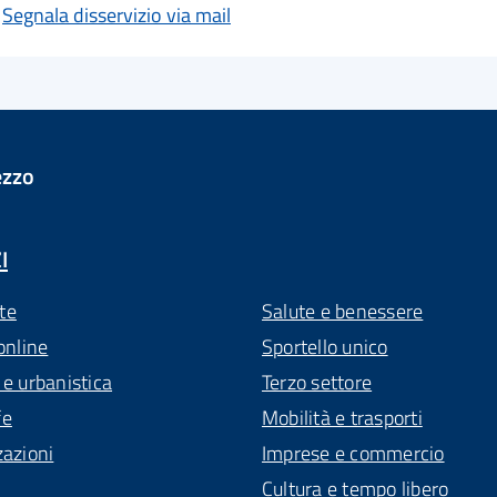
Segnala disservizio via mail
ezzo
I
te
Salute e benessere
online
Sportello unico
 e urbanistica
Terzo settore
fe
Mobilità e trasporti
zazioni
Imprese e commercio
Cultura e tempo libero