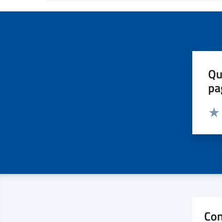
Qu
pa
Valut
Valu
Con