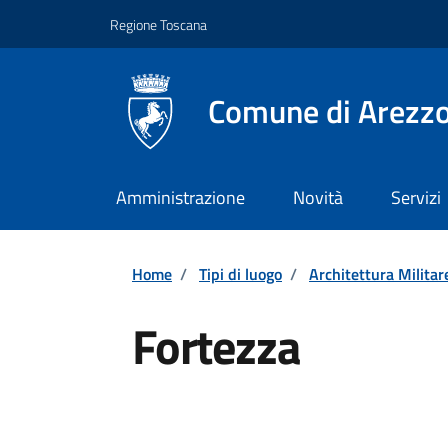
Vai ai contenuti
Vai al footer
Regione Toscana
Comune di Arezz
Amministrazione
Novità
Servizi
Home
/
Tipi di luogo
/
Architettura Militare
Fortezza
Dettagli