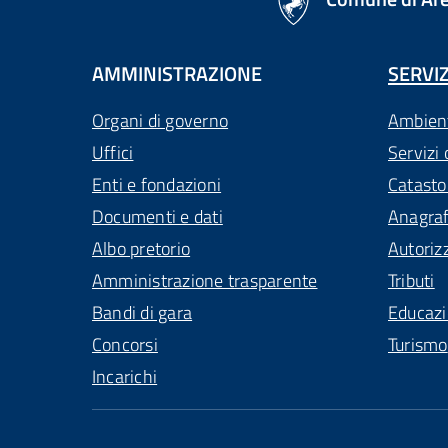
AMMINISTRAZIONE
SERVIZ
Organi di governo
Ambien
Uffici
Servizi 
Enti e fondazioni
Catasto
Documenti e dati
Anagra
Albo pretorio
Autoriz
Amministrazione trasparente
Tributi
Bandi di gara
Educaz
Concorsi
Turismo
Incarichi