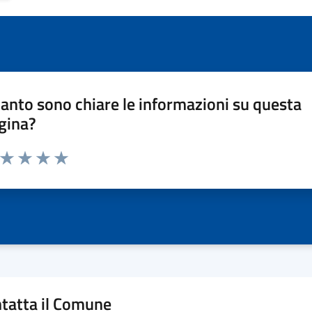
anto sono chiare le informazioni su questa
gina?
a da 1 a 5 stelle la pagina
ta 1 stelle su 5
Valuta 2 stelle su 5
Valuta 3 stelle su 5
Valuta 4 stelle su 5
Valuta 5 stelle su 5
tatta il Comune