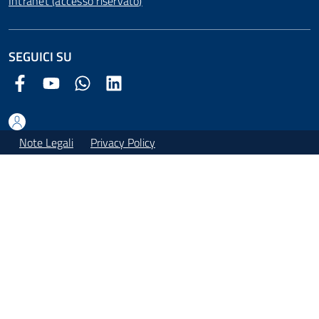
Intranet (accesso riservato)
SEGUICI SU
Facebook Comune di Arezzo
Youtube Comune di Arezzo
Twitter Comune di Arezzo
LinkedIn Comune di Arezzo
Note Legali
Privacy Policy