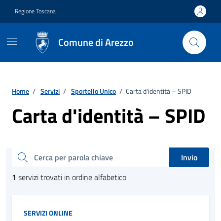
Vai ai contenuti
Vai al footer
Regione Toscana
Comune di Arezzo
Home
/
Servizi
/
Sportello Unico
/
Carta d'identità – SPID
Carta d'identità – SPID
Esplora tutti i servizi
cerca
Invio
1
servizi trovati in ordine alfabetico
Categoria:
SERVIZI ONLINE