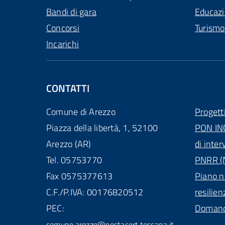
Bandi di gara
Educaz
Concorsi
Turismo
Incarichi
CONTATTI
Comune di Arezzo
Progett
Piazza della libertà, 1, 52100
PON IN
Arezzo (AR)
di inter
Tel. 05753770
PNRR (N
Fax 0575377613
Piano n
C.F./P.IVA: 00176820512
resilien
PEC:
Domande
comune.arezzo@postacert.toscana.it