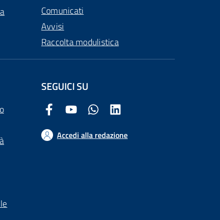
Comunicati
ca
Avvisi
Raccolta modulistica
SEGUICI SU
o
Facebook Comune di Arezzo
Youtube Comune di Arezzo
Twitter Comune di Arezzo
LinkedIn Comune di Arezzo
Accedi alla redazione
tà
le