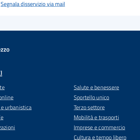
Segnala disservizio via mail
ezzo
I
te
Salute e benessere
online
Sportello unico
 e urbanistica
Terzo settore
fe
Mobilità e trasporti
zazioni
Imprese e commercio
Cultura e tempo libero