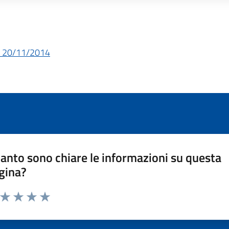
el 20/11/2014
anto sono chiare le informazioni su questa
gina?
a da 1 a 5 stelle la pagina
ta 1 stelle su 5
Valuta 2 stelle su 5
Valuta 3 stelle su 5
Valuta 4 stelle su 5
Valuta 5 stelle su 5