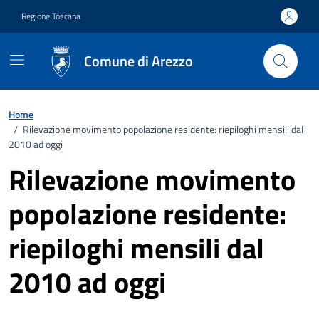
Vai ai contenuti
Vai al footer
Regione Toscana
Comune di Arezzo
Home
/
Rilevazione movimento popolazione residente: riepiloghi mensili dal
2010 ad oggi
Rilevazione movimento
popolazione residente:
riepiloghi mensili dal
2010 ad oggi