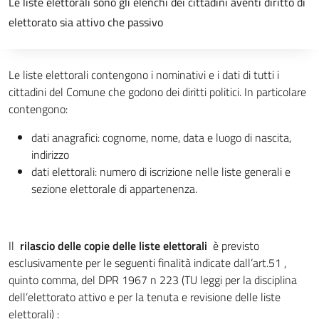
Descrizione breve
Le liste elettorali sono gli elenchi dei cittadini aventi diritto di
elettorato sia attivo che passivo
Descrizione completa
Le liste elettorali contengono i nominativi e i dati di tutti i
cittadini del Comune che godono dei diritti politici. In particolare
contengono:
dati anagrafici: cognome, nome, data e luogo di nascita,
indirizzo
dati elettorali: numero di iscrizione nelle liste generali e
sezione elettorale di appartenenza.
Il
rilascio delle copie delle liste elettorali
è previsto
esclusivamente per le seguenti finalità indicate dall’art.51 ,
quinto comma, del DPR 1967 n 223 (TU leggi per la disciplina
dell’elettorato attivo e per la tenuta e revisione delle liste
elettorali) :