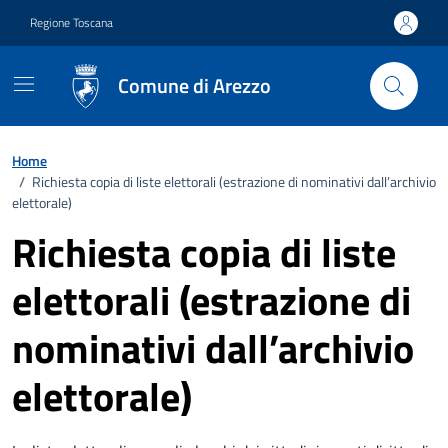
Vai ai contenuti
Vai al footer
Regione Toscana
Comune di Arezzo
Home
/
Richiesta copia di liste elettorali (estrazione di nominativi dall’archivio
elettorale)
Richiesta copia di liste
elettorali (estrazione di
nominativi dall’archivio
elettorale)