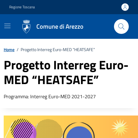
Vai ai contenuti
Vai al footer
Regione Toscana
Comune di Arezzo
Home
/
Progetto Interreg Euro-MED “HEATSAFE”
Progetto Interreg Euro-
MED “HEATSAFE”
Descrizione breve
Programma: Interreg Euro-MED 2021-2027
Descrizione completa