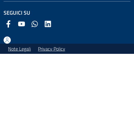
SEGUICI SU
Facebook Comune di Arezzo
Youtube Comune di Arezzo
Twitter Comune di Arezzo
LinkedIn Comune di Arezzo
Note Legali
Privacy Policy