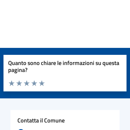
Quanto sono chiare le informazioni su questa
pagina?
Valuta da 1 a 5 stelle la pagina
Valuta 1 stelle su 5
Valuta 2 stelle su 5
Valuta 3 stelle su 5
Valuta 4 stelle su 5
Valuta 5 stelle su 5
Contatta il Comune