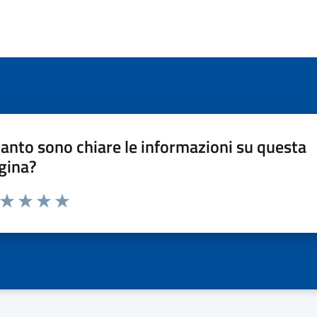
anto sono chiare le informazioni su questa
gina?
a da 1 a 5 stelle la pagina
ta 1 stelle su 5
Valuta 2 stelle su 5
Valuta 3 stelle su 5
Valuta 4 stelle su 5
Valuta 5 stelle su 5