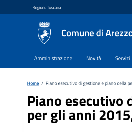
Vai ai contenuti
Vai al footer
Regione Toscana
Comune di Arezz
Amministrazione
Novità
Servizi
Home
/
Piano esecutivo di gestione e piano della 
Piano esecutivo 
per gli anni 201