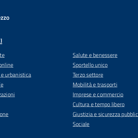
ezzo
I
te
Salute e benessere
online
Sportello unico
 e urbanistica
Terzo settore
fe
Mobilità e trasporti
zazioni
Imprese e commercio
Cultura e tempo libero
ione
Giustizia e sicurezza pubbli
Sociale