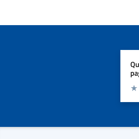
Qu
pa
Valut
Valu