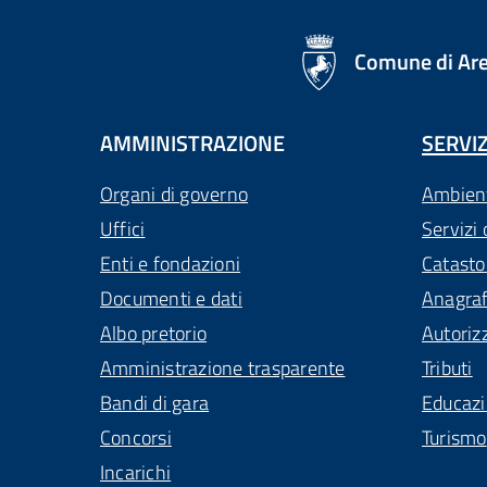
logo Unione Europea
Comune di Ar
AMMINISTRAZIONE
SERVIZ
Organi di governo
Ambien
Uffici
Servizi 
Enti e fondazioni
Catasto
Documenti e dati
Anagra
Albo pretorio
Autoriz
Amministrazione trasparente
Tributi
Bandi di gara
Educaz
Concorsi
Turismo
Incarichi