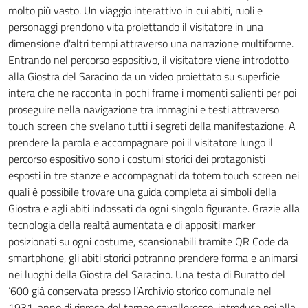
molto più vasto. Un viaggio interattivo in cui abiti, ruoli e
personaggi prendono vita proiettando il visitatore in una
dimensione d'altri tempi attraverso una narrazione multiforme.
Entrando nel percorso espositivo, il visitatore viene introdotto
alla Giostra del Saracino da un video proiettato su superficie
intera che ne racconta in pochi frame i momenti salienti per poi
proseguire nella navigazione tra immagini e testi attraverso
touch screen che svelano tutti i segreti della manifestazione. A
prendere la parola e accompagnare poi il visitatore lungo il
percorso espositivo sono i costumi storici dei protagonisti
esposti in tre stanze e accompagnati da totem touch screen nei
quali è possibile trovare una guida completa ai simboli della
Giostra e agli abiti indossati da ogni singolo figurante. Grazie alla
tecnologia della realtà aumentata e di appositi marker
posizionati su ogni costume, scansionabili tramite QR Code da
smartphone, gli abiti storici potranno prendere forma e animarsi
nei luoghi della Giostra del Saracino. Una testa di Buratto del
‘600 già conservata presso l’Archivio storico comunale nel
1931, anno di ripresa del torneo cavalleresco, introduce poi alla