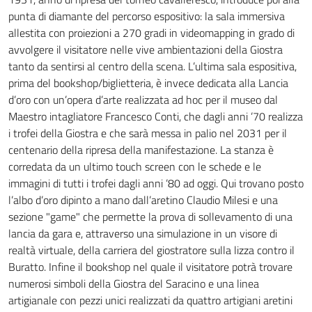
punta di diamante del percorso espositivo: la sala immersiva
allestita con proiezioni a 270 gradi in videomapping in grado di
avvolgere il visitatore nelle vive ambientazioni della Giostra
tanto da sentirsi al centro della scena. L’ultima sala espositiva,
prima del bookshop/biglietteria, è invece dedicata alla Lancia
d’oro con un’opera d’arte realizzata ad hoc per il museo dal
Maestro intagliatore Francesco Conti, che dagli anni ’70 realizza
i trofei della Giostra e che sarà messa in palio nel 2031 per il
centenario della ripresa della manifestazione. La stanza è
corredata da un ultimo touch screen con le schede e le
immagini di tutti i trofei dagli anni ’80 ad oggi. Qui trovano posto
l’albo d’oro dipinto a mano dall’aretino Claudio Milesi e una
sezione "game" che permette la prova di sollevamento di una
lancia da gara e, attraverso una simulazione in un visore di
realtà virtuale, della carriera del giostratore sulla lizza contro il
Buratto. Infine il bookshop nel quale il visitatore potrà trovare
numerosi simboli della Giostra del Saracino e una linea
artigianale con pezzi unici realizzati da quattro artigiani aretini