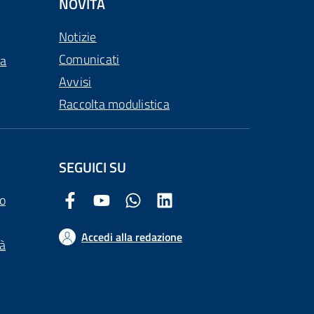
NOVITÀ
Notizie
Comunicati
ca
Avvisi
Raccolta modulistica
SEGUICI SU
o
Facebook Comune di Arezzo
Youtube Comune di Arezzo
Twitter Comune di Arezzo
LinkedIn Comune di Arezzo
Accedi alla redazione
tà