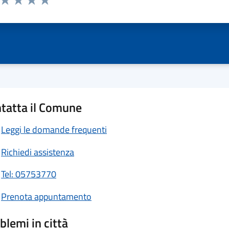
ta 1 stelle su 5
Valuta 2 stelle su 5
Valuta 3 stelle su 5
Valuta 4 stelle su 5
Valuta 5 stelle su 5
tatta il Comune
Leggi le domande frequenti
Richiedi assistenza
Tel: 05753770
Prenota appuntamento
blemi in città