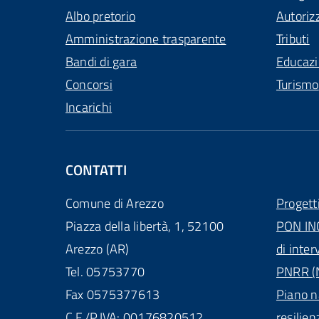
Albo pretorio
Autoriz
Amministrazione trasparente
Tributi
Bandi di gara
Educaz
Concorsi
Turismo
Incarichi
CONTATTI
Comune di Arezzo
Progett
Piazza della libertà, 1, 52100
PON IN
Arezzo (AR)
di inter
Tel. 05753770
PNRR (N
Fax 0575377613
Piano n
C.F./P.IVA: 00176820512
resilien