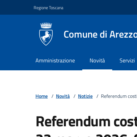
Vai ai contenuti
Vai al footer
Regione Toscana
Comune di Arezz
Amministrazione
Novità
Servizi
Home
/
Novità
/
Notizie
/
Referendum costi
Referendum costi