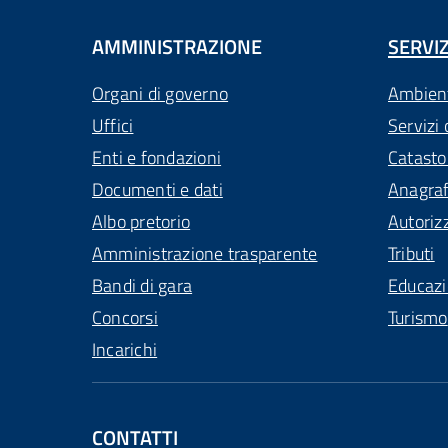
AMMINISTRAZIONE
SERVIZ
Organi di governo
Ambien
Uffici
Servizi 
Enti e fondazioni
Catasto
Documenti e dati
Anagra
Albo pretorio
Autoriz
Amministrazione trasparente
Tributi
Bandi di gara
Educaz
Concorsi
Turismo
Incarichi
CONTATTI