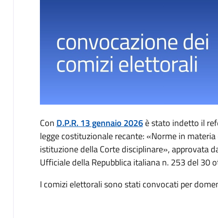
Descrizione
Con
D.P.R. 13 gennaio 2026
è stato indetto il r
legge costituzionale recante: «Norme in materia 
istituzione della Corte disciplinare», approvata 
Ufficiale della Repubblica italiana n. 253 del 30 
I comizi elettorali sono stati convocati per dom