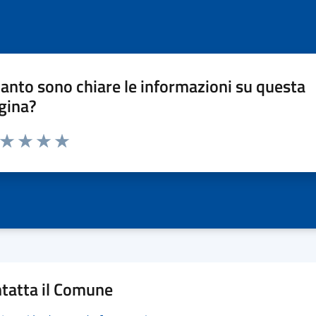
anto sono chiare le informazioni su questa
gina?
a da 1 a 5 stelle la pagina
ta 1 stelle su 5
Valuta 2 stelle su 5
Valuta 3 stelle su 5
Valuta 4 stelle su 5
Valuta 5 stelle su 5
tatta il Comune