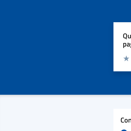
Qu
pa
Valut
Valu
Con