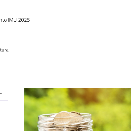
ia
conto IMU 2025
tura: