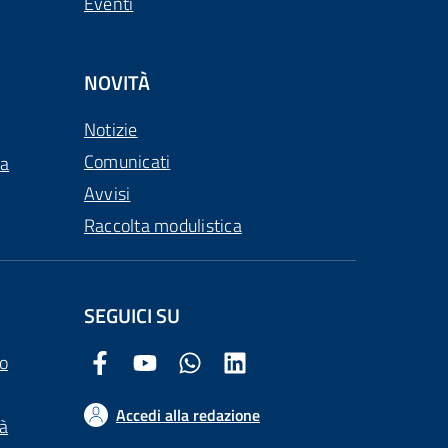
Eventi
NOVITÀ
Notizie
Comunicati
ca
Avvisi
Raccolta modulistica
SEGUICI SU
o
Facebook Comune di Arezzo
Youtube Comune di Arezzo
Twitter Comune di Arezzo
LinkedIn Comune di Arezzo
Accedi alla redazione
tà