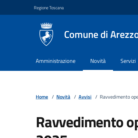
Vai ai contenuti
Vai al footer
Regione Toscana
Comune di Arezz
Amministrazione
Novità
Servizi
Home
/
Novità
/
Avvisi
/
Ravvedimento ope
Ravvedimento o