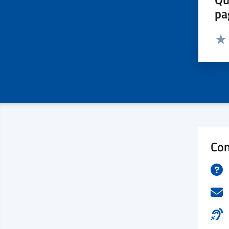
pa
Valut
Valu
Con