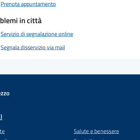
Prenota appuntamento
blemi in città
Servizio di segnalazione online
Segnala disservizio via mail
ezzo
I
te
Salute e benessere