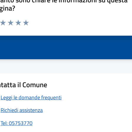
gina?
a da 1 a 5 stelle la pagina
ta 1 stelle su 5
Valuta 2 stelle su 5
Valuta 3 stelle su 5
Valuta 4 stelle su 5
Valuta 5 stelle su 5
tatta il Comune
Leggi le domande frequenti
Richiedi assistenza
Tel: 05753770