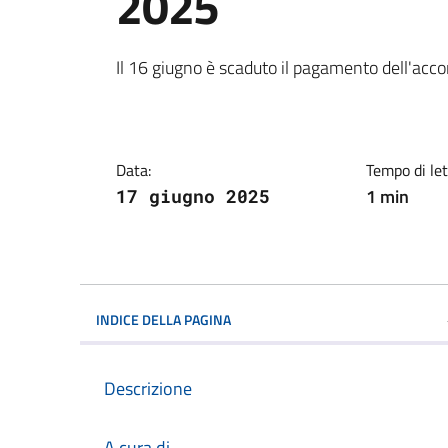
2025
Dettagli della notiz
Il 16 giugno è scaduto il pagamento dell'ac
Data:
Tempo di let
1 min
17 giugno 2025
INDICE DELLA PAGINA
Descrizione
A cura di