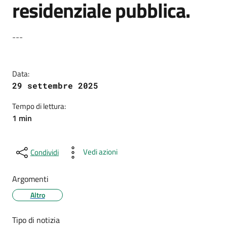
residenziale pubblica.
Dettagli della notizia
---
Data:
29 settembre 2025
Tempo di lettura:
1 min
Vedi azioni
Condividi
Argomenti
Altro
Tipo di notizia