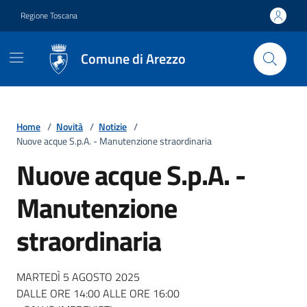
Vai ai contenuti
Vai al footer
Regione Toscana
Comune di Arezzo
Home
/
Novità
/
Notizie
/
Nuove acque S.p.A. - Manutenzione straordinaria
Nuove acque S.p.A. -
Manutenzione
straordinaria
Dettagli della notizia
MARTEDÌ 5 AGOSTO 2025
DALLE ORE 14:00 ALLE ORE 16:00