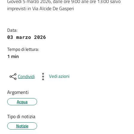
Dettagli della notizia
Giovedì 5 marzo 2026, dalle ore 9:00 alle ore 13:00 salvo
imprevisti in Via Alcide De Gasperi
Data:
03 marzo 2026
Tempo di lettura:
1 min
Vedi azioni
Condividi
Argomenti
Acqua
Tipo di notizia
Notizie