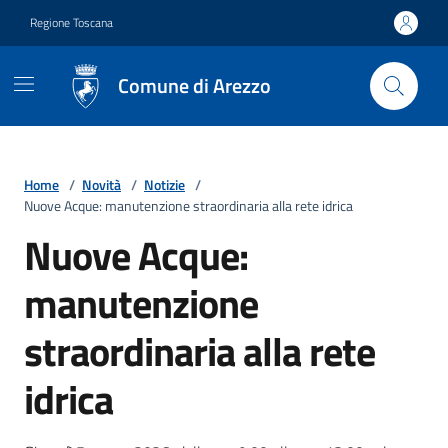
Vai ai contenuti
Vai al footer
Regione Toscana
Comune di Arezzo
Home
/
Novità
/
Notizie
/
Nuove Acque: manutenzione straordinaria alla rete idrica
Nuove Acque:
manutenzione
straordinaria alla rete
idrica