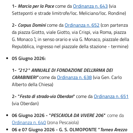
1-
Marcia per la Pace
come da
Ordinanza n. 643
(via
Setteponti e strade limitrofe/loc. Meliciano/loc. Rondine)
2-
Corpus Domini
come da
Ordinanza n. 652
(con partenza
da piazza Giotto, viale Giotto, via Crispi, via Roma, piazza
G. Monaco ¼ in senso orario e via G. Monaco, piazzale della
Repubblica, ingresso nel piazzale della stazione - termine)
05 Giugno 2026:
1-
"212° ANNUALE DI FONDAZIONE DELL'ARMA DEI
CARABINIERI"
come da
Ordinanza n. 638
(via Gen. Carlo
Alberto della Chiesa)
2- "
Festa di strada-via Oberdan
"
come da
Ordinanza n. 651
(via Oberdan)
06 Giugno 2026 - "
PESCAIOLA DA VIVERE 206"
come da
Ordinanza n. 640
(zona Pescaiola)
06 e 07 Giugno 2026 - G. S. OLMOPONTE “
Torneo Arezzo