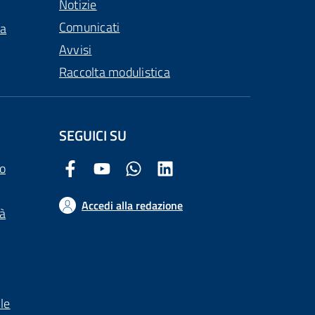
Notizie
Comunicati
ca
Avvisi
Raccolta modulistica
SEGUICI SU
o
Facebook Comune di Arezzo
Youtube Comune di Arezzo
Twitter Comune di Arezzo
LinkedIn Comune di Arezzo
Accedi alla redazione
tà
le