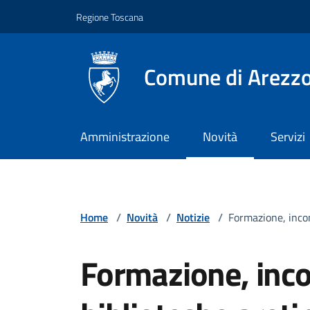
Vai ai contenuti
Vai al footer
Regione Toscana
Comune di Arezz
Amministrazione
Novità
Servizi
Home
/
Novità
/
Notizie
/
Formazione, incont
Formazione, incon