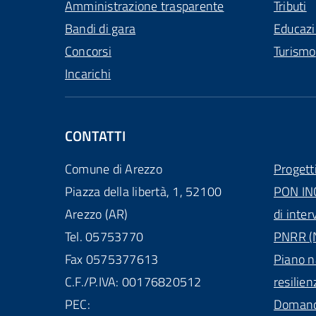
Amministrazione trasparente
Tributi
Bandi di gara
Educaz
Concorsi
Turismo
Incarichi
CONTATTI
Comune di Arezzo
Progett
Piazza della libertà, 1, 52100
PON IN
Arezzo (AR)
di inter
Tel. 05753770
PNRR (N
Fax 0575377613
Piano n
C.F./P.IVA: 00176820512
resilien
PEC:
Domande