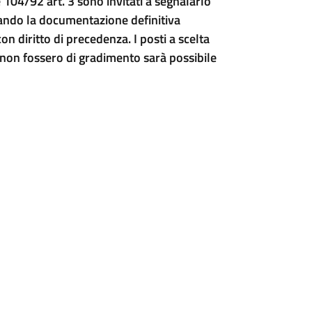
e 104/92 art. 3 sono invitati a segnalarlo
rando la documentazione definitiva
con diritto di precedenza. I posti a scelta
e non fossero di gradimento sarà possibile