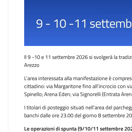
Descrizione
Il 9 -10 e 11 settembre 2026 si svolgerà la tradizi
Arezzo
L’area interessata alla manifestazione è compresa
cittadino: via Margaritone fino all’incrocio con via
Spinello; Arena Eden; via Signorelli (Entrata Are
I titolari di posteggio situati nell’area del parche
banchi dalle ore 23.00 del giorno 8 settembre 2
Le operazioni di spunta (9/10/11 settembre 202