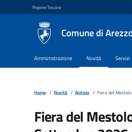
Vai ai contenuti
Vai al footer
Regione Toscana
Comune di Arezz
Amministrazione
Novità
Servizi
Home
/
Novità
/
Notizie
/
Fiera del Mestol
Fiera del Mestolo