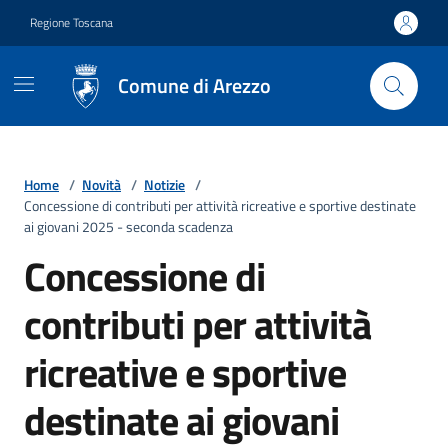
Vai ai contenuti
Vai al footer
Regione Toscana
Comune di Arezzo
Home
/
Novità
/
Notizie
/
Concessione di contributi per attività ricreative e sportive destinate
ai giovani 2025 - seconda scadenza
Concessione di
contributi per attività
ricreative e sportive
destinate ai giovani