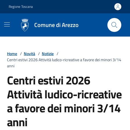
Vai ai contenuti
Vai al footer
Regione Toscana
Comune di Arezzo
Home
/
Novità
/
Notizie
/
Centri estivi 2026 Attività ludico-ricreative a favore dei minori 3/14
anni
Centri estivi 2026
Attività ludico-ricreative
a favore dei minori 3/14
anni