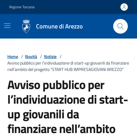
Vai ai contenuti
Vai al footer
Regione Toscana
Comune di Arezzo
Home
/
Novità
/
Notizie
/
Avviso pubblico per l’individuazione di start-up giovanili da finanziare
nell’ambito del progetto “START HUB IMPRESAGIOVANI AREZZO”
Avviso pubblico per
l’individuazione di start-
up giovanili da
finanziare nell’ambito