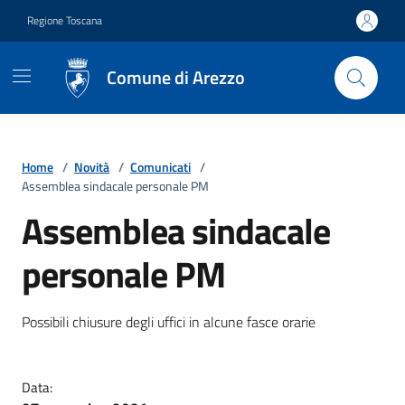
Vai ai contenuti
Vai al footer
Regione Toscana
Comune di Arezzo
Home
/
Novità
/
Comunicati
/
Assemblea sindacale personale PM
Assemblea sindacale
personale PM
Dettagli della notizia
Possibili chiusure degli uffici in alcune fasce orarie
Data: