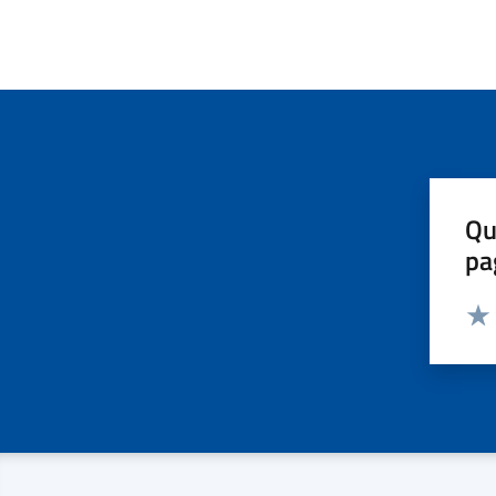
Qu
pa
Valut
Valu