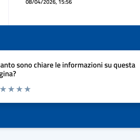
08/04/2026, 15:56
anto sono chiare le informazioni su questa
gina?
a da 1 a 5 stelle la pagina
ta 1 stelle su 5
Valuta 2 stelle su 5
Valuta 3 stelle su 5
Valuta 4 stelle su 5
Valuta 5 stelle su 5