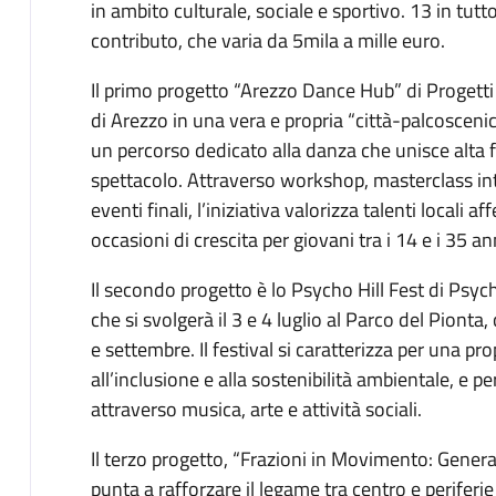
in ambito culturale, sociale e sportivo. 13 in tutto
contributo, che varia da 5mila a mille euro.
Il primo progetto “Arezzo Dance Hub” di Progett
di Arezzo in una vera e propria “città-palcoscenico
un percorso dedicato alla danza che unisce alta
spettacolo. Attraverso workshop, masterclass in
eventi finali, l’iniziativa valorizza talenti locali a
occasioni di crescita per giovani tra i 14 e i 35 an
Il secondo progetto è lo Psycho Hill Fest di Psyc
che si svolgerà il 3 e 4 luglio al Parco del Pionta,
e settembre. Il festival si caratterizza per una pro
all’inclusione e alla sostenibilità ambientale, e pe
attraverso musica, arte e attività sociali.
Il terzo progetto, “Frazioni in Movimento: Gener
punta a rafforzare il legame tra centro e periferi