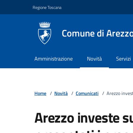
Vai ai contenuti
Vai al footer
Regione Toscana
Comune di Arezz
Amministrazione
Novità
Servizi
Home
/
Novità
/
Comunicati
/
Arezzo invest
Arezzo investe su