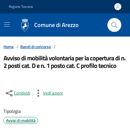
Vai ai contenuti
Vai al footer
Regione Toscana
Comune di Arezzo
Home
/
Bandi di concorso
/
Avviso di mobilità volontaria per la copertura di n.
2 posti cat. D e n. 1 posto cat. C profilo tecnico
Condividi
Vedi azioni
Tipologia
Avvisi di mobilità