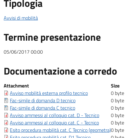
Tipologia
Avvisi di mobilità
Termine presentazione
05/06/2017 00:00
Documentazione a corredo
Documentazione a corredo
Attachment
Size
Avviso mobilità esterna profilo tecnico
0 byte
Fac-simile di domanda D tecnico
0 byte
Fac-simile di domanda C tecnico
0 byte
Avviso ammessi al colloquio cat. D - Tecnico
0 byte
Avviso ammessi al colloquio cat. C - Tecnico
0 byte
Esito procedura mobilità cat. C Tecnico (geometra)
0 byte
Esito procedura mobilità cat. D1 Tecnico
0 byte