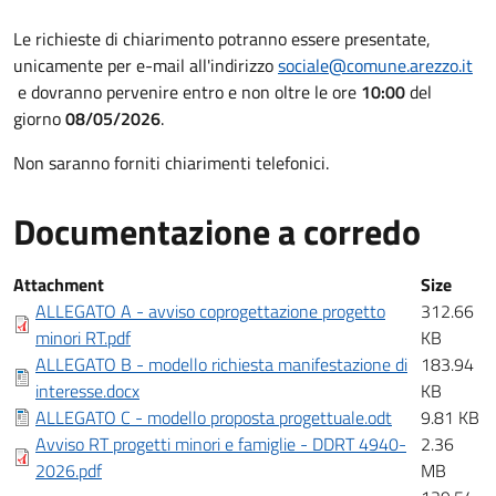
Chiarimenti
Le richieste di chiarimento potranno essere presentate,
unicamente per e-mail all'indirizzo
sociale@comune.arezzo.it
e dovranno pervenire entro e non oltre le ore
10:00
del
giorno
08/05/2026
.
Non saranno forniti chiarimenti telefonici.
Documentazione a corredo
Documentazione a corredo
Attachment
Size
ALLEGATO A - avviso coprogettazione progetto
312.66
minori RT.pdf
KB
ALLEGATO B - modello richiesta manifestazione di
183.94
interesse.docx
KB
ALLEGATO C - modello proposta progettuale.odt
9.81 KB
Avviso RT progetti minori e famiglie - DDRT 4940-
2.36
2026.pdf
MB