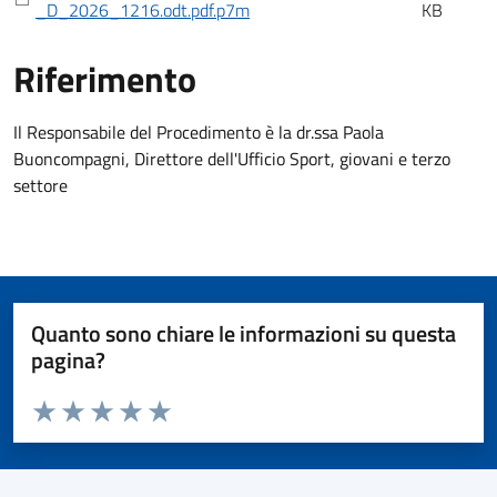
_D_2026_1216.odt.pdf.p7m
KB
Riferimento
Riferimento
Il Responsabile del Procedimento è la dr.ssa Paola
Buoncompagni, Direttore dell'Ufficio Sport, giovani e terzo
settore
Quanto sono chiare le informazioni su questa
pagina?
Valuta da 1 a 5 stelle la pagina
Valuta 1 stelle su 5
Valuta 2 stelle su 5
Valuta 3 stelle su 5
Valuta 4 stelle su 5
Valuta 5 stelle su 5