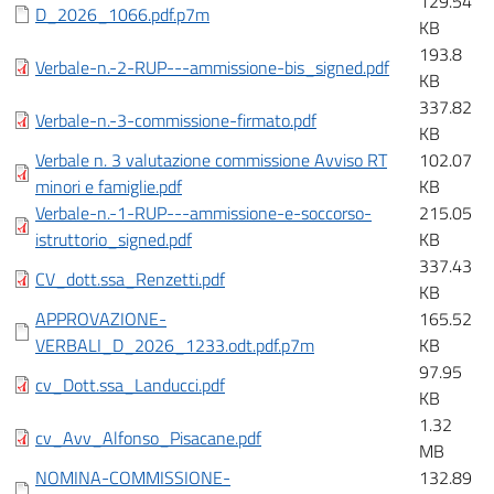
129.54
D_2026_1066.pdf.p7m
KB
193.8
Verbale-n.-2-RUP---ammissione-bis_signed.pdf
KB
337.82
Verbale-n.-3-commissione-firmato.pdf
KB
Verbale n. 3 valutazione commissione Avviso RT
102.07
minori e famiglie.pdf
KB
Verbale-n.-1-RUP---ammissione-e-soccorso-
215.05
istruttorio_signed.pdf
KB
337.43
CV_dott.ssa_Renzetti.pdf
KB
APPROVAZIONE-
165.52
VERBALI_D_2026_1233.odt.pdf.p7m
KB
97.95
cv_Dott.ssa_Landucci.pdf
KB
1.32
cv_Avv_Alfonso_Pisacane.pdf
MB
NOMINA-COMMISSIONE-
132.89