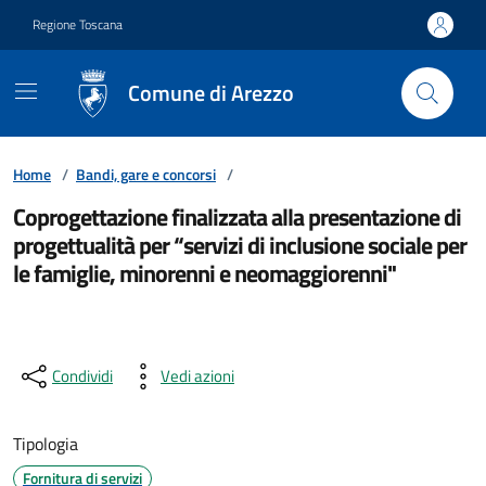
Vai ai contenuti
Vai al footer
Regione Toscana
Comune di Arezzo
Home
/
Bandi, gare e concorsi
/
Coprogettazione finalizzata alla presentazione di
progettualità per “servizi di inclusione sociale per
le famiglie, minorenni e neomaggiorenni"
Condividi
Vedi azioni
Tipologia
Fornitura di servizi