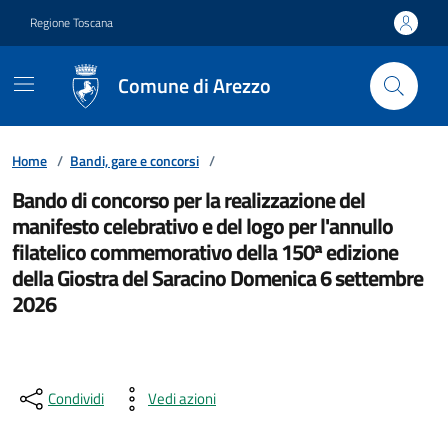
Vai ai contenuti
Vai al footer
Regione Toscana
Comune di Arezzo
Home
/
Bandi, gare e concorsi
/
Bando di concorso per la realizzazione del
manifesto celebrativo e del logo per l'annullo
filatelico commemorativo della 150ª edizione
della Giostra del Saracino Domenica 6 settembre
2026
Condividi
Vedi azioni