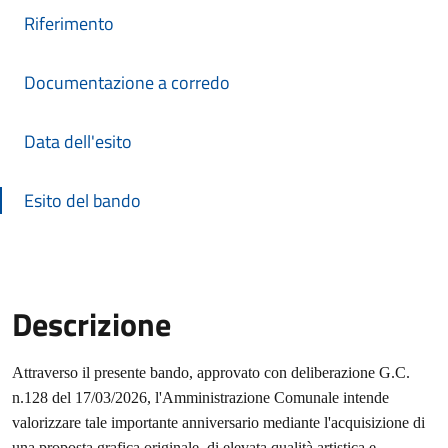
Riferimento
Documentazione a corredo
Data dell'esito
Esito del bando
Descrizione
Descrizione Bando
Attraverso il presente bando, approvato con deliberazione G.C.
n.128 del 17/03/2026, l'Amministrazione Comunale intende
valorizzare tale importante anniversario mediante l'acquisizione di
una proposta grafica originale, di elevata qualità artistica e