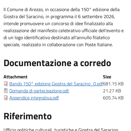
Chiarimenti
Il Comune di Arezzo, in occasione della 150° edizione della
Giostra del Saracino, in programma il 6 settembre 2026,
intende promuovere un concorso di idee finalizzato alla
realizzazione del manifesto celebrativo ufficiale dell'evento e
di un logo identificativo destinato all'annullo filatelico
speciale, realizzato in collaborazione con Poste Italiane.
Documentazione a corredo
Documentazione a corredo
Attachment
Size
Bando 150° edizione Giostra del Saracino_0.pdf
681.15 KB
Domanda di partecipazione.odt
21.27 KB
Appendice integrativa.pdf
605.74 KB
Riferimento
Riferimento
Ufficio politiche culturali, turistiche e Giostra del Saracino