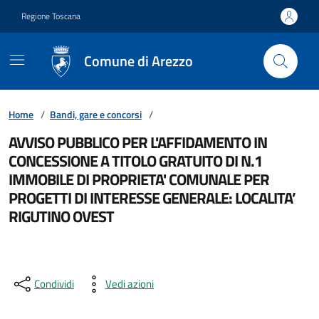
Vai ai contenuti
Vai al footer
Regione Toscana
Comune di Arezzo
Home
/
Bandi, gare e concorsi
/
AVVISO PUBBLICO PER L'AFFIDAMENTO IN
CONCESSIONE A TITOLO GRATUITO DI N.1
IMMOBILE DI PROPRIETA' COMUNALE PER
PROGETTI DI INTERESSE GENERALE: LOCALITA’
RIGUTINO OVEST
Condividi
Vedi azioni