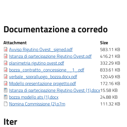
Documentazione a corredo
Documentazione a corredo
Attachment
Size
Avviso Rigutino Ovest_signed.pdf
583.11 KB
Istanza di partecipazione Rigutino Ovest.pdf
416.21 KB
planimetria rigutino ovest.pdf
332.29 KB
bozza_contratto_concessione__1_.pdf
833.61 KB
verbale_sopralluogo_bozza.docx.pdf
120.49 KB
Modello presentazione progetto.pdf
172.16 KB
Istanza di partecipazione Rigutino Ovest (1).docx
15.58 KB
bozza modello ats (1).docx
24.88 KB
Nomina Commissione (2).p7m
111.32 KB
Iter