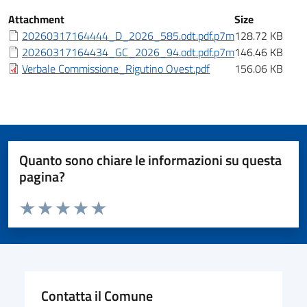
Iter
Attachment
Size
20260317164444_D_2026_585.odt.pdf.p7m
128.72 KB
20260317164434_GC_2026_94.odt.pdf.p7m
146.46 KB
Verbale Commissione_Rigutino Ovest.pdf
156.06 KB
Quanto sono chiare le informazioni su questa
pagina?
Valuta da 1 a 5 stelle la pagina
Valuta 1 stelle su 5
Valuta 2 stelle su 5
Valuta 3 stelle su 5
Valuta 4 stelle su 5
Valuta 5 stelle su 5
Contatta il Comune