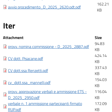
162.21
avvio procedimento_D_2025_2620.odt.pdf
KB
Iter
Iter
Attachment
Size
94.83
provv. nomina commissione - D_2025_2887.pdf
KB
424.14
CV dott. Pisacane.pdf
KB
337.43
CV dott.ssa Renzetti.pdf
KB
154.03
cv_dott.ssa_mannelli.pdf
KB
provv. approvazione verbali e ammissione ETS -
116.04
D_2025_2950.pdf
KB
verbale n. 1 ammissione partecipanti firmato
172.09
RUP.pdf
KB