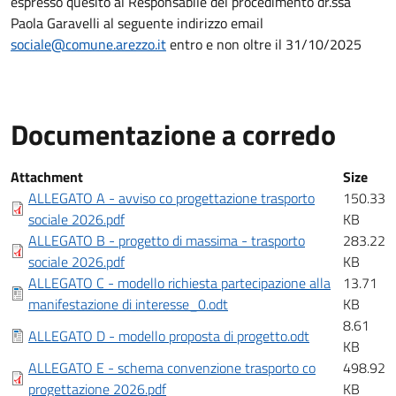
espresso quesito al Responsabile del procedimento dr.ssa
Paola Garavelli al seguente indirizzo email
sociale@comune.arezzo.it
entro e non oltre il 31/10/2025
Documentazione a corredo
Documentazione a corredo
Attachment
Size
ALLEGATO A - avviso co progettazione trasporto
150.33
sociale 2026.pdf
KB
ALLEGATO B - progetto di massima - trasporto
283.22
sociale 2026.pdf
KB
ALLEGATO C - modello richiesta partecipazione alla
13.71
manifestazione di interesse_0.odt
KB
8.61
ALLEGATO D - modello proposta di progetto.odt
KB
ALLEGATO E - schema convenzione trasporto co
498.92
progettazione 2026.pdf
KB