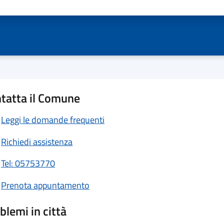
ta 1 stelle su 5
Valuta 2 stelle su 5
Valuta 3 stelle su 5
Valuta 4 stelle su 5
Valuta 5 stelle su 5
tatta il Comune
Leggi le domande frequenti
Richiedi assistenza
Tel: 05753770
Prenota appuntamento
blemi in città