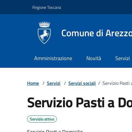
Vai ai contenuti
Vai al footer
Regione Toscana
Comune di Arezz
Amministrazione
Novità
Servizi
Home
/
Servizi
/
Servizi sociali
/
Servizio Pasti 
Servizio Pasti a D
Servizio attivo
Servizio Pasti a Domicilio