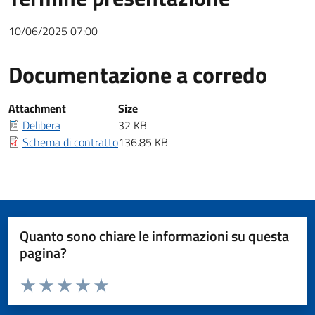
10/06/2025 07:00
Documentazione a corredo
Documentazione a corredo
Attachment
Size
Delibera
32 KB
Schema di contratto
136.85 KB
Quanto sono chiare le informazioni su questa
pagina?
Valuta da 1 a 5 stelle la pagina
Valuta 1 stelle su 5
Valuta 2 stelle su 5
Valuta 3 stelle su 5
Valuta 4 stelle su 5
Valuta 5 stelle su 5