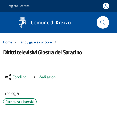
Vai ai contenuti
Vai al footer
Regione Toscana
Comune di Arezzo
Home
/
Bandi, gare e concorsi
/
Diritti televisivi Giostra del Saracino
Condividi
Vedi azioni
Tipologia
Fornitura di servizi