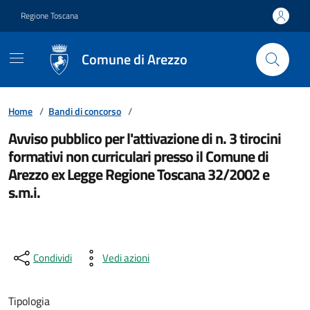
Vai ai contenuti
Vai al footer
Regione Toscana
Comune di Arezzo
Home
/
Bandi di concorso
/
Avviso pubblico per l'attivazione di n. 3 tirocini
formativi non curriculari presso il Comune di
Arezzo ex Legge Regione Toscana 32/2002 e
s.m.i.
Condividi
Vedi azioni
Tipologia