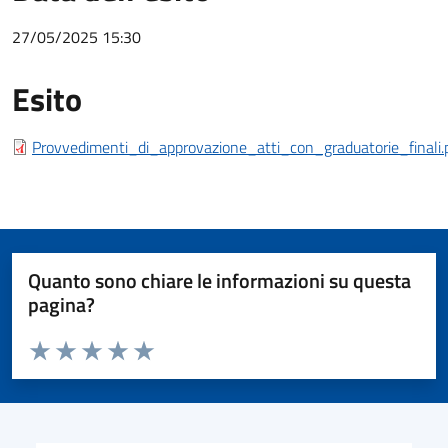
27/05/2025 15:30
Esito
Esito bando
Provvedimenti_di_approvazione_atti_con_graduatorie_finali.
Quanto sono chiare le informazioni su questa
pagina?
Valuta da 1 a 5 stelle la pagina
Valuta 1 stelle su 5
Valuta 2 stelle su 5
Valuta 3 stelle su 5
Valuta 4 stelle su 5
Valuta 5 stelle su 5