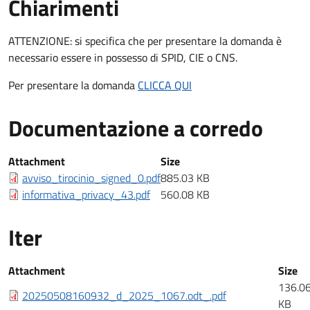
Chiarimenti
Chiarimenti
ATTENZIONE: si specifica che per presentare la domanda è
necessario essere in possesso di SPID, CIE o CNS.
Per presentare la domanda
CLICCA QUI
Documentazione a corredo
Documentazione a corredo
Attachment
Size
avviso_tirocinio_signed_0.pdf
885.03 KB
informativa_privacy_43.pdf
560.08 KB
Iter
Iter
Attachment
Size
136.0
20250508160932_d_2025_1067.odt_.pdf
KB