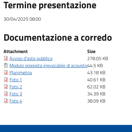
Termine presentazione
30/04/2025 08:00
Documentazione a corredo
Documentazione a corredo
Attachment
Size
Avviso d‘asta pubblica
278.05 KB
Modulo proposta irrevocabile di acquisto
44.5 KB
Planimetria
43.18 KB
Foto 1
40.61 KB
Foto 2
62.02 KB
Foto 3
34.39 KB
Foto 4
38.09 KB