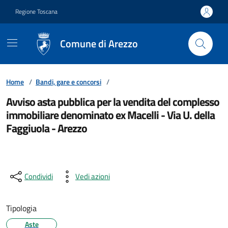
Vai ai contenuti
Vai al footer
Regione Toscana
Comune di Arezzo
Home
/
Bandi, gare e concorsi
/
Avviso asta pubblica per la vendita del complesso
immobiliare denominato ex Macelli - Via U. della
Faggiuola - Arezzo
Condividi
Vedi azioni
Tipologia
Aste