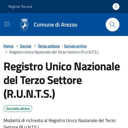
Vai ai contenuti
Vai al footer
Regione Toscana
Comune di Arezzo
Home
/
Servizi
/
Terzo settore
-
Servizi online
/
Registro Unico Nazionale del Terzo Settore (R.U.N.T.S.)
Registro Unico Nazionale
del Terzo Settore
(R.U.N.T.S.)
Servizio attivo
Modalità di richiesta al Registro Unico Nazionale del Terzo
Settore (R.U.N.T.S.)