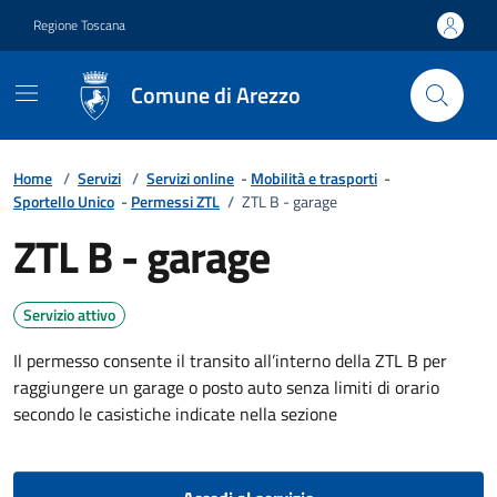
Vai ai contenuti
Vai al footer
Regione Toscana
Comune di Arezzo
Home
/
Servizi
/
Servizi online
-
Mobilità e trasporti
-
Sportello Unico
-
Permessi ZTL
/
ZTL B - garage
ZTL B - garage
Servizio attivo
Il permesso consente il transito all’interno della ZTL B per
raggiungere un garage o posto auto senza limiti di orario
secondo le casistiche indicate nella sezione