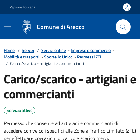
Vai ai contenuti
Vai al footer
Regione Toscana
Comune di Arezzo
Home
/
Servizi
/
Servizi online
-
Imprese e commercio
-
Mobilità e trasporti
-
Sportello Unico
-
Permessi ZTL
/
Carico/scarico - artigiani e commercianti
Carico/scarico - artigiani e
commercianti
Servizio attivo
Permesso che consente ad artigiani e commercianti di
accedere con veicoli specifici alle Zone a Traffico Limitato (ZTL)
per effettuare operazioni di carico e scarico merci.