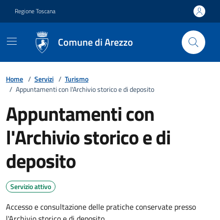
Vai ai contenuti
Vai al footer
Regione Toscana
Comune di Arezzo
Home
/
Servizi
/
Turismo
/
Appuntamenti con l'Archivio storico e di deposito
Appuntamenti con
l'Archivio storico e di
deposito
Servizio attivo
Accesso e consultazione delle pratiche conservate presso
l'Archivio storico e di deposito.