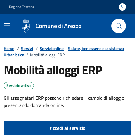
Vai ai contenuti
Vai al footer
Regione Toscana
Comune di Arezzo
Home
/
Servizi
/
Servizi online
-
Salute, benessere e assistenza
-
Urbanistica
/
Mobilità alloggi ERP
Mobilità alloggi ERP
Servizio attivo
Gli assegnatari ERP possono richiedere il cambio di alloggio
presentando domanda online.
Accedi al servizio