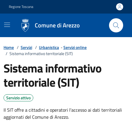
Vai ai contenuti
Vai al footer
Regione Toscana
Comune di Arezzo
Home
/
Servizi
/
Urbanistica
-
Servizi online
/
Sistema informativo territoriale (SIT)
Sistema informativo
territoriale (SIT)
Servizio attivo
Il SIT offre a cittadini e operatori l'accesso ai dati territoriali
aggiornati del Comune di Arezzo.