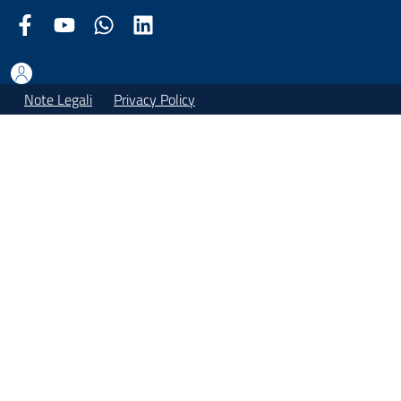
Facebook Comune di Arezzo
Youtube Comune di Arezzo
Twitter Comune di Arezzo
LinkedIn Comune di Arezzo
Note Legali
Privacy Policy