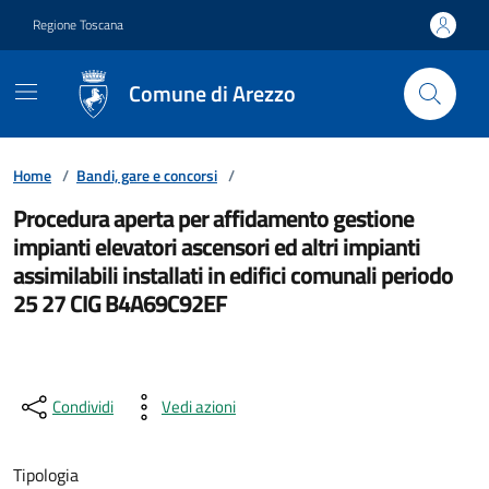
Vai ai contenuti
Vai al footer
Regione Toscana
Comune di Arezzo
Home
/
Bandi, gare e concorsi
/
Procedura aperta per affidamento gestione
impianti elevatori ascensori ed altri impianti
assimilabili installati in edifici comunali periodo
25 27 CIG B4A69C92EF
Condividi
Vedi azioni
Tipologia