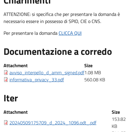
Chiarimenti
Chiarimenti
ATTENZIONE: si specifica che per presentare la domanda è
necessario essere in possesso di SPID, CIE o CNS.
Per presentare la domanda
CLICCA QUI
Documentazione a corredo
Documentazione a corredo
Attachment
Size
avviso_interpello_d_amm_signed.pdf
1.08 MB
informativa_privacy_33.pdf
560.08 KB
Iter
Iter
Attachment
Size
153.82
20240509175709_d_2024_1096.odt_.pdf
KB