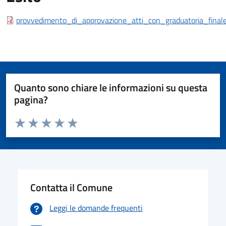
Esito bando
provvedimento_di_approvazione_atti_con_graduatoria_finale
Quanto sono chiare le informazioni su questa
pagina?
Valuta da 1 a 5 stelle la pagina
Valuta 1 stelle su 5
Valuta 2 stelle su 5
Valuta 3 stelle su 5
Valuta 4 stelle su 5
Valuta 5 stelle su 5
Contatta il Comune
Leggi le domande frequenti