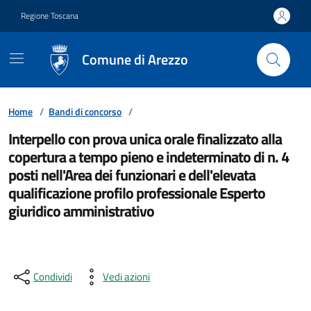
Vai ai contenuti
Vai al footer
Regione Toscana
Comune di Arezzo
Home
/
Bandi di concorso
/
Interpello con prova unica orale finalizzato alla
copertura a tempo pieno e indeterminato di n. 4
posti nell'Area dei funzionari e dell'elevata
qualificazione profilo professionale Esperto
giuridico amministrativo
Condividi
Vedi azioni