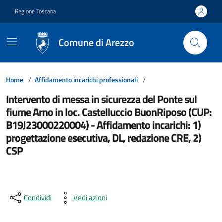
Vai ai contenuti
Vai al footer
Regione Toscana
Comune di Arezzo
Home
/
Affidamento incarichi professionali
/
Intervento di messa in sicurezza del Ponte sul
fiume Arno in loc. Castelluccio BuonRiposo (CUP:
B19J23000220004) - Affidamento incarichi: 1)
progettazione esecutiva, DL, redazione CRE, 2)
CSP
Condividi
Vedi azioni