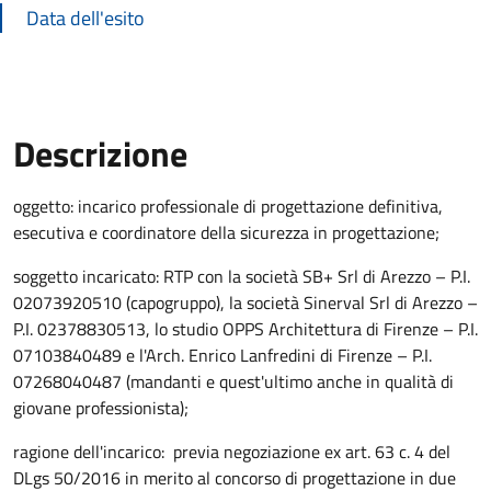
Data dell'esito
Descrizione
Descrizione Bando
oggetto: incarico professionale di progettazione definitiva,
esecutiva e coordinatore della sicurezza in progettazione;
soggetto incaricato: RTP con la società SB+ Srl di Arezzo – P.I.
02073920510 (capogruppo), la società Sinerval Srl di Arezzo –
P.I. 02378830513, lo studio OPPS Architettura di Firenze – P.I.
07103840489 e l'Arch. Enrico Lanfredini di Firenze – P.I.
07268040487 (mandanti e quest'ultimo anche in qualità di
giovane professionista);
ragione dell'incarico: previa negoziazione ex art. 63 c. 4 del
DLgs 50/2016 in merito al concorso di progettazione in due